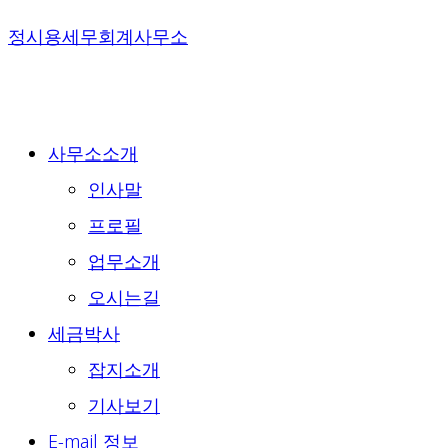
Skip
정시용세무회계사무소
to
content
사무소소개
인사말
프로필
업무소개
오시는길
세금박사
잡지소개
기사보기
E-mail 정보