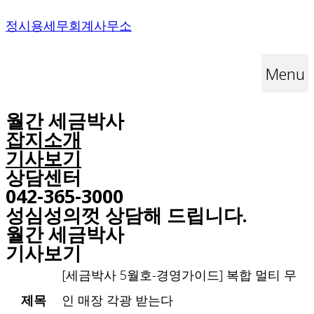
Skip
정시용세무회계사무소
to
Menu
content
월간 세금박사
잡지소개
기사보기
상담센터
042-365-3000
성심성의껏 상담해 드립니다.
월간 세금박사​
기사보기
[세금박사 5월호-경영가이드] 복합 멀티 무
제목
인 매장 각광 받는다