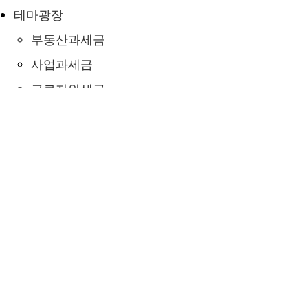
테마광장
부동산과세금
사업과세금
근로자와세금
4대보험
세무서식
온라인상담
세무상담
세무일지
Menu
사무소소개
인사말