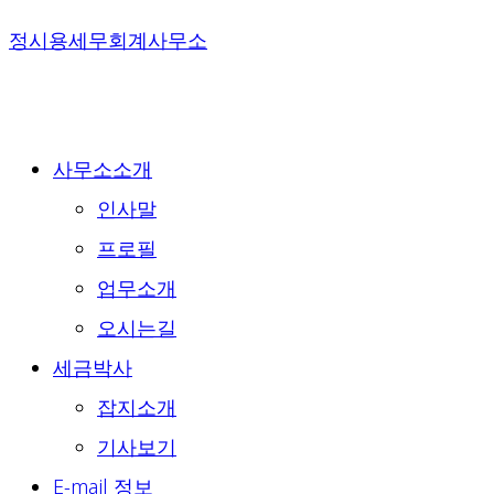
Skip
정시용세무회계사무소
to
content
사무소소개
인사말
프로필
업무소개
오시는길
세금박사
잡지소개
기사보기
E-mail 정보