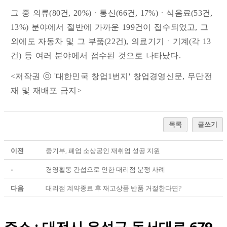
그 중 의류(80건, 20%)ㆍ통신(66건, 17%)ㆍ식음료(53건,
13%) 분야에서 절반에 가까운 199건이 접수되었고, 그
외에도 자동차 및 그 부품(22건), 의료기기ㆍ기계(각 13
건) 등 여러 분야에서 접수된 것으로 나타났다.
<저작권 ⓒ '대한민국 창업1번지' 창업경영신문, 무단전
재 및 재배포 금지>
목록
글쓰기
이전
중기부, 폐업 소상공인 재취업 성공 지원
-
경영활동 간섭으로 인한 대리점 분쟁 사례
다음
대리점 계약종료 후 재고상품 반품 거절한다면?
주소 : 대전시 유성구 동서대로 679