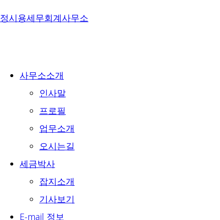
Skip
정시용세무회계사무소
to
content
사무소소개
인사말
프로필
업무소개
오시는길
세금박사
잡지소개
기사보기
E-mail 정보